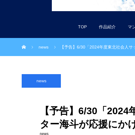
TOP
作品紹介
マ
news
【予告】6/30「2024年度東北社会
news
【予告】6/30「20
ター海斗が応援にか
news