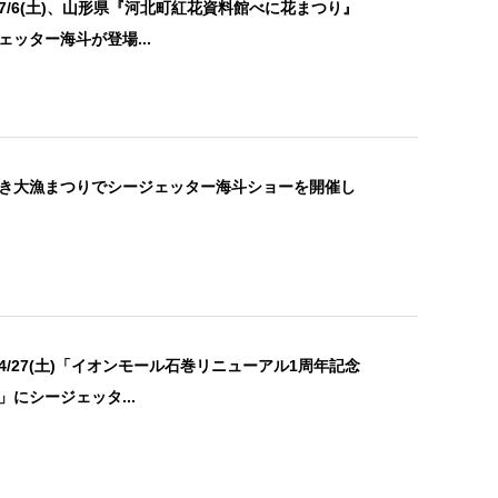
7/6(土)、山形県『河北町紅花資料館べに花まつり』
ェッター海斗が登場...
き大漁まつりでシージェッター海斗ショーを開催し
4/27(土)「イオンモール石巻リニューアル1周年記念
」にシージェッタ...