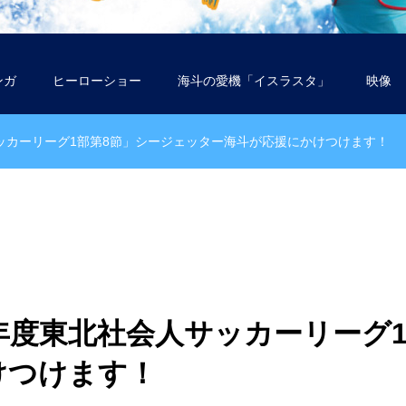
ンガ
ヒーローショー
海斗の愛機「イスラスタ」
映像
人サッカーリーグ1部第8節」シージェッター海斗が応援にかけつけます！
24年度東北社会人サッカーリー
けつけます！