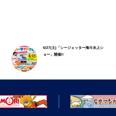
6/27(土)「シージェッター海斗水上シ
ョー」開催!!