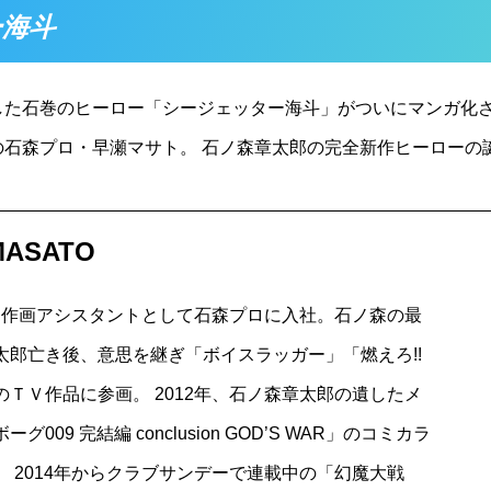
ー海斗
した石巻のヒーロー「シージェッター海斗」がついにマンガ化さ
石森プロ・早瀬マサト。 石ノ森章太郎の完全新作ヒーローの
ASATO
9年、作画アシスタントとして石森プロに入社。石ノ森の最
郎亡き後、意思を継ぎ「ボイスラッガー」「燃えろ!!
ＴＶ作品に参画。 2012年、石ノ森章太郎の遺したメ
9 完結編 conclusion GOD’S WAR」のコミカラ
 2014年からクラブサンデーで連載中の「幻魔大戦