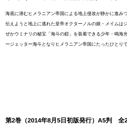
海底に潜むヒメラニアン帝国による地上侵攻が静かに進み
伝えようと地上に逃れた皇帝オクターノルの娘・メイムは
ぜかウミナリの秘宝「海斗の鎧」を装着できる少年・鳴海
ージェッター海斗となりヒメラニアン帝国にたったひとり
第2巻（2014年8月5日初版発行）A5判 全