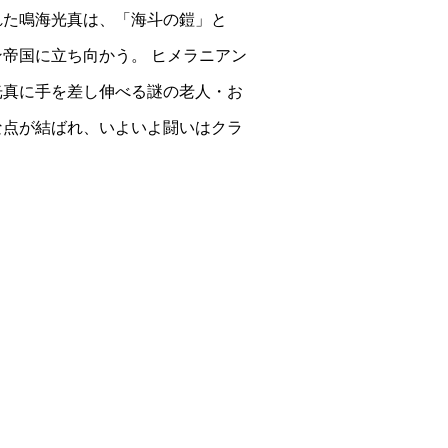
れた鳴海光真は、「海斗の鎧」と
帝国に立ち向かう。 ヒメラニアン
光真に手を差し伸べる謎の老人・お
な点が結ばれ、いよいよ闘いはクラ