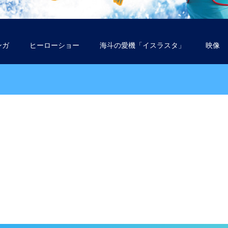
ンガ
ヒーローショー
海斗の愛機「イスラスタ」
映像