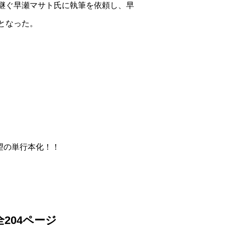
継ぐ早瀬マサト氏に執筆を依頼し、早
となった。
待望の単行本化！！
全204ページ