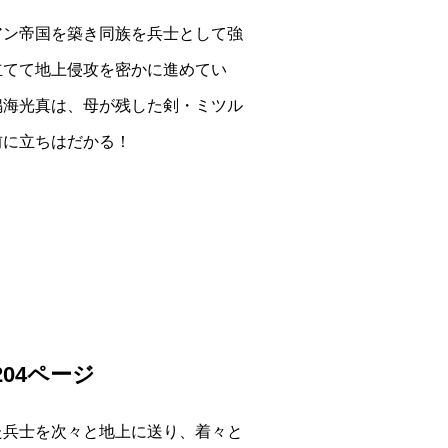
アン帝国を築き同族を兵士として強
立てて地上侵攻を密かに進めてい
鳴海光真は、母が残した剣・ミツル
前に立ちはだかる！
204ページ
た兵士を次々と地上に送り、着々と